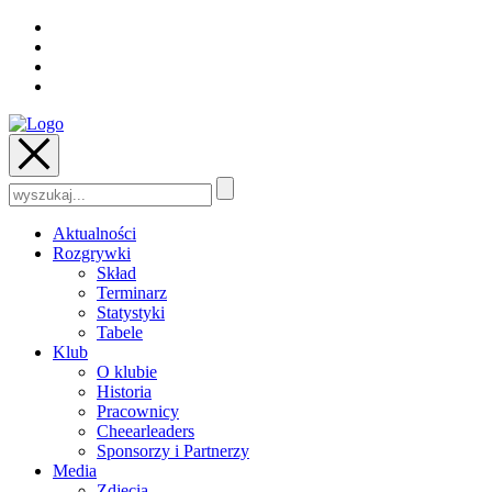
Szukaj:
Aktualności
Rozgrywki
Skład
Terminarz
Statystyki
Tabele
Klub
O klubie
Historia
Pracownicy
Cheearleaders
Sponsorzy i Partnerzy
Media
Zdjęcia