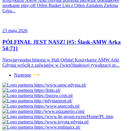
Koszykarze AMW Arki Gdynia przegrali pierwsze półfinałowe
spotkanie play-off Orlen Basket Ligi z Orlen Zastalem Zielona
Góra...
23 maja 2026
PÓŁFINAŁ JEST NASZ! [#5: Śląsk-AMW Arka
54:71]
Niewiarygodna historia w Hali Orbita! Koszykarze AMW Arki
Gdynia wrócili z zaświatów w ćwierćfinałowej rywalizacji ze...
Następne