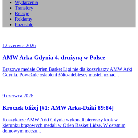
Wydarzenia
Transfery
Relacje
Reklamy
Pozostałe
12 czerwca 2026
AMW Arka Gdynia 4. drużyną w Polsce
Brązowe medale Orlen Basket Ligi nie dla koszykarzy AMW Arki
Gdynia. Poważnie osłabieni żółto-niebiescy musieli uznać...
9 czerwca 2026
Kroczek bliżej [#1: AMW Arka-Dziki 89:84]
Koszykarze AMW Arki Gdynia wykonali pierwszy krok w
kierunku brązowych medali w Orlen Basket Lidze. W ostatnim
domowym meczu...