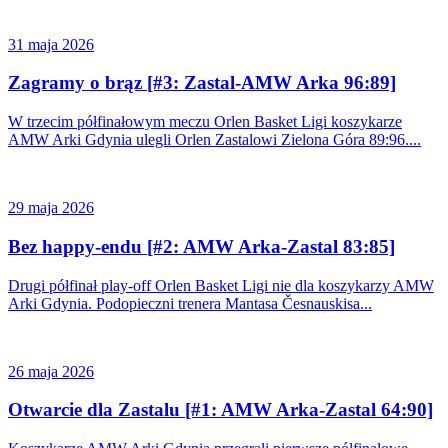
31 maja 2026
Zagramy o brąz [#3: Zastal-AMW Arka 96:89]
W trzecim półfinałowym meczu Orlen Basket Ligi koszykarze
AMW Arki Gdynia ulegli Orlen Zastalowi Zielona Góra 89:96....
29 maja 2026
Bez happy-endu [#2: AMW Arka-Zastal 83:85]
Drugi półfinał play-off Orlen Basket Ligi nie dla koszykarzy AMW
Arki Gdynia. Podopieczni trenera Mantasa ​Česnauskisa...
26 maja 2026
Otwarcie dla Zastalu [#1: AMW Arka-Zastal 64:90]