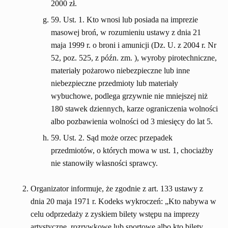
2000 zł.
59. Ust. 1. Kto wnosi lub posiada na imprezie
masowej broń, w rozumieniu ustawy z dnia 21
maja 1999 r. o broni i amunicji (Dz. U. z 2004 r. Nr
52, poz. 525, z późn. zm. ), wyroby pirotechniczne,
materiały pożarowo niebezpieczne lub inne
niebezpieczne przedmioty lub materiały
wybuchowe, podlega grzywnie nie mniejszej niż
180 stawek dziennych, karze ograniczenia wolności
albo pozbawienia wolności od 3 miesięcy do lat 5.
59. Ust. 2. Sąd może orzec przepadek
przedmiotów, o których mowa w ust. 1, chociażby
nie stanowiły własności sprawcy.
Organizator informuje, że zgodnie z art. 133 ustawy z
dnia 20 maja 1971 r. Kodeks wykroczeń: „Kto nabywa w
celu odprzedaży z zyskiem bilety wstępu na imprezy
artystyczne, rozrywkowe lub sportowe albo kto bilety