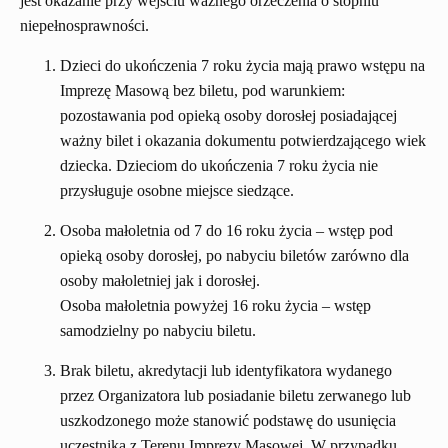
jest okazanie przy wejściu ważnego orzeczenia o stopniu
niepełnosprawności.
Dzieci do ukończenia 7 roku życia mają prawo wstępu na
Imprezę Masową bez biletu, pod warunkiem:
pozostawania pod opieką osoby dorosłej posiadającej
ważny bilet i okazania dokumentu potwierdzającego wiek
dziecka. Dzieciom do ukończenia 7 roku życia nie
przysługuje osobne miejsce siedzące.
Osoba małoletnia od 7 do 16 roku życia – wstęp pod
opieką osoby dorosłej, po nabyciu biletów zarówno dla
osoby małoletniej jak i dorosłej.
Osoba małoletnia powyżej 16 roku życia – wstęp
samodzielny po nabyciu biletu.
Brak biletu, akredytacji lub identyfikatora wydanego
przez Organizatora lub posiadanie biletu zerwanego lub
uszkodzonego może stanowić podstawę do usunięcia
uczestnika z Terenu Imprezy Masowej. W przypadku