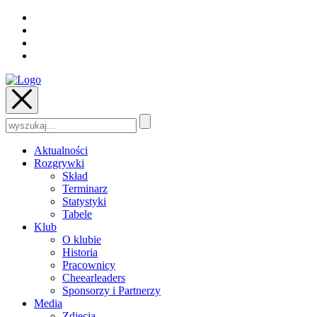
Szukaj:
Aktualności
Rozgrywki
Skład
Terminarz
Statystyki
Tabele
Klub
O klubie
Historia
Pracownicy
Cheearleaders
Sponsorzy i Partnerzy
Media
Zdjęcia