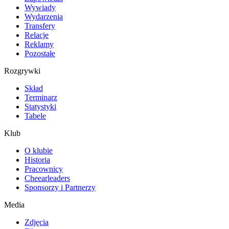
Wywiady
Wydarzenia
Transfery
Relacje
Reklamy
Pozostałe
Rozgrywki
Skład
Terminarz
Statystyki
Tabele
Klub
O klubie
Historia
Pracownicy
Cheearleaders
Sponsorzy i Partnerzy
Media
Zdjęcia