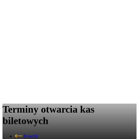
Terminy otwarcia kas
biletowych
Powrót