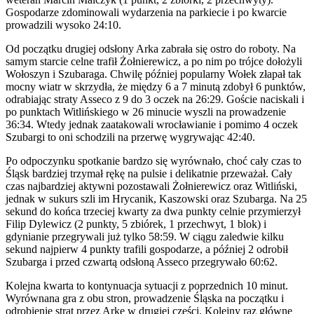
Gospodarze zdominowali wydarzenia na parkiecie i po kwarcie
prowadzili wysoko 24:10.
Od początku drugiej odsłony Arka zabrała się ostro do roboty. Na
samym starcie celne trafił Żołnierewicz, a po nim po trójce dołożyli
Wołoszyn i Szubaraga. Chwilę później popularny Wołek złapał tak
mocny wiatr w skrzydła, że między 6 a 7 minutą zdobył 6 punktów,
odrabiając straty Asseco z 9 do 3 oczek na 26:29. Goście naciskali i
po punktach Witlińskiego w 26 minucie wyszli na prowadzenie
36:34. Wtedy jednak zaatakowali wrocławianie i pomimo 4 oczek
Szubargi to oni schodzili na przerwę wygrywając 42:40.
Po odpoczynku spotkanie bardzo się wyrównało, choć cały czas to
Śląsk bardziej trzymał rękę na pulsie i delikatnie przeważał. Cały
czas najbardziej aktywni pozostawali Żołnierewicz oraz Witliński,
jednak w sukurs szli im Hrycanik, Kaszowski oraz Szubarga. Na 25
sekund do końca trzeciej kwarty za dwa punkty celnie przymierzył
Filip Dylewicz (2 punkty, 5 zbiórek, 1 przechwyt, 1 blok) i
gdynianie przegrywali już tylko 58:59. W ciągu zaledwie kilku
sekund najpierw 4 punkty trafili gospodarze, a później 2 odrobił
Szubarga i przed czwartą odsłoną Asseco przegrywało 60:62.
Kolejna kwarta to kontynuacja sytuacji z poprzednich 10 minut.
Wyrównana gra z obu stron, prowadzenie Śląska na początku i
odrobienie strat przez Arkę w drugiej części. Kolejny raz główne