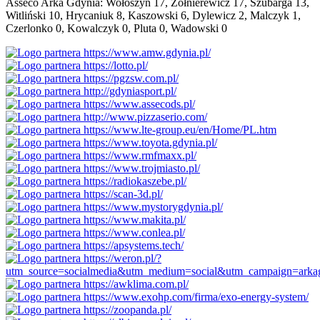
Asseco Arka Gdynia: Wołoszyn 17, Żołnierewicz 17, Szubarga 13,
Witliński 10, Hrycaniuk 8, Kaszowski 6, Dylewicz 2, Malczyk 1,
Czerlonko 0, Kowalczyk 0, Pluta 0, Wadowski 0