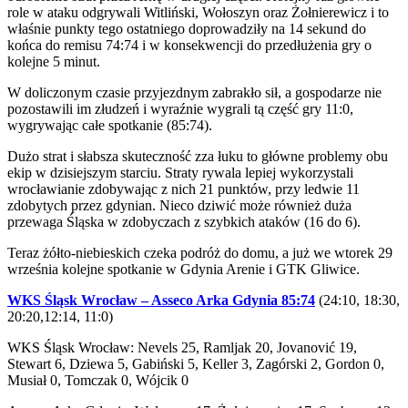
role w ataku odgrywali Witliński, Wołoszyn oraz Żołnierewicz i to
właśnie punkty tego ostatniego doprowadziły na 14 sekund do
końca do remisu 74:74 i w konsekwencji do przedłużenia gry o
kolejne 5 minut.
W doliczonym czasie przyjezdnym zabrakło sił, a gospodarze nie
pozostawili im złudzeń i wyraźnie wygrali tą część gry 11:0,
wygrywając całe spotkanie (85:74).
Dużo strat i słabsza skuteczność zza łuku to główne problemy obu
ekip w dzisiejszym starciu. Straty rywala lepiej wykorzystali
wrocławianie zdobywając z nich 21 punktów, przy ledwie 11
zdobytych przez gdynian. Nieco dziwić może również duża
przewaga Śląska w zdobyczach z szybkich ataków (16 do 6).
Teraz żółto-niebieskich czeka podróż do domu, a już we wtorek 29
września kolejne spotkanie w Gdynia Arenie i GTK Gliwice.
WKS Śląsk Wrocław – Asseco Arka Gdynia 85:74
(24:10, 18:30,
20:20,12:14, 11:0)
WKS Śląsk Wrocław: Nevels 25, Ramljak 20, Jovanović 19,
Stewart 6, Dziewa 5, Gabiński 5, Keller 3, Zagórski 2, Gordon 0,
Musiał 0, Tomczak 0, Wójcik 0