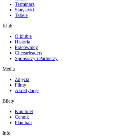
Terminarz
Statystyki
Tabele
Klub
O klubie
Historia
Pracownicy
Cheearleaders
Sponsorzy i Partnerzy
Media
Zdjęcia
Filmy
Akredytacje
Bilety
Kup bilet
Cennik
Plan hali
Info