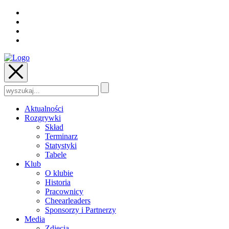
Szukaj:
Aktualności
Rozgrywki
Skład
Terminarz
Statystyki
Tabele
Klub
O klubie
Historia
Pracownicy
Cheearleaders
Sponsorzy i Partnerzy
Media
Zdjęcia