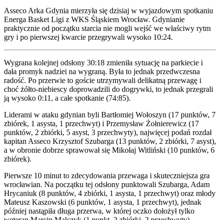
Asseco Arka Gdynia mierzyła się dzisiaj w wyjazdowym spotkaniu
Energa Basket Ligi z WKS Śląskiem Wrocław. Gdynianie
praktycznie od początku starcia nie mogli wejść we właściwy rytm
gry i po pierwszej kwarcie przegrywali wysoko 10:24.
Wygrana kolejnej odsłony 30:18 zmieniła sytuację na parkiecie i
dała promyk nadziei na wygraną. Była to jednak przedwczesna
radość. Po przerwie to goście utrzymywali delikatną przewagę i
choć żółto-niebiescy doprowadzili do dogrywki, to jednak przegrali
ją wysoko 0:11, a całe spotkanie (74:85).
Liderami w ataku gdynian byli Bartłomiej Wołoszyn (17 punktów, 7
zbiórek, 1 asysta, 1 przechwyt) i Przemysław Żołnierewicz (17
punktów, 2 zbiórki, 5 asyst, 3 przechwyty), najwięcej podań rozdał
kapitan Asseco Krzysztof Szubarga (13 punktów, 2 zbiórki, 7 asyst),
a w obronie dobrze sprawował się Mikołaj Witliński (10 punktów, 6
zbiórek).
Pierwsze 10 minut to zdecydowania przewaga i skuteczniejsza gra
wrocławian. Na początku tej odsłony punktowali Szubarga, Adam
Hrycaniuk (8 punktów, 4 zbiórki, 1 asysta, 1 przechwyt) oraz młody
Mateusz Kaszowski (6 punktów, 1 asysta, 1 przechwyt), jednak
później nastąpiła długa przerwa, w której oczko dołożył tylko
weteran Marcin Malczyk (1 punkt, 2 zbiórki, 2 przechwyty).