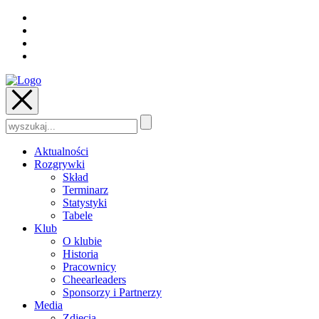
Szukaj:
Aktualności
Rozgrywki
Skład
Terminarz
Statystyki
Tabele
Klub
O klubie
Historia
Pracownicy
Cheearleaders
Sponsorzy i Partnerzy
Media
Zdjęcia