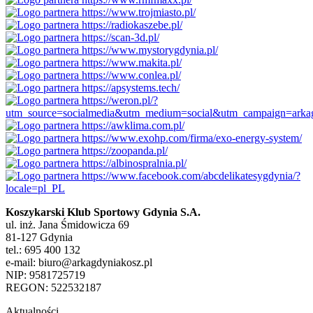
Koszykarski Klub Sportowy Gdynia S.A.
ul. inż. Jana Śmidowicza 69
81-127 Gdynia
tel.: 695 400 132
e-mail: biuro@arkagdyniakosz.pl
NIP: 9581725719
REGON: 522532187
Aktualności