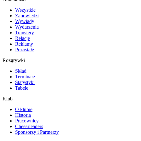
Wszystkie
Zapowiedzi
Wywiady
Wydarzenia
Transfery
Relacje
Reklamy
Pozostałe
Rozgrywki
Skład
Terminarz
Statystyki
Tabele
Klub
O klubie
Historia
Pracownicy
Cheearleaders
Sponsorzy i Partnerzy