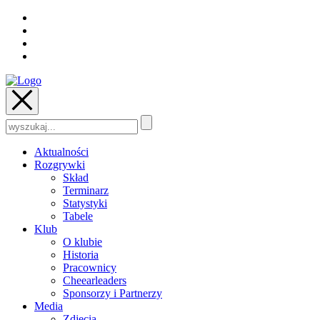
Szukaj:
Aktualności
Rozgrywki
Skład
Terminarz
Statystyki
Tabele
Klub
O klubie
Historia
Pracownicy
Cheearleaders
Sponsorzy i Partnerzy
Media
Zdjęcia