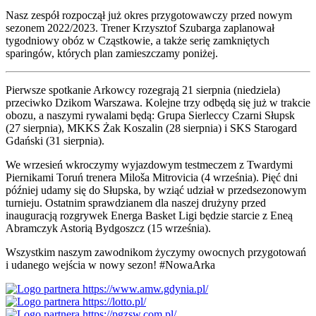
Nasz zespół rozpoczął już okres przygotowawczy przed nowym
sezonem 2022/2023. Trener Krzysztof Szubarga zaplanował
tygodniowy obóz w Cząstkowie, a także serię zamkniętych
sparingów, których plan zamieszczamy poniżej.
Pierwsze spotkanie Arkowcy rozegrają 21 sierpnia (niedziela)
przeciwko Dzikom Warszawa. Kolejne trzy odbędą się już w trakcie
obozu, a naszymi rywalami będą: Grupa Sierleccy Czarni Słupsk
(27 sierpnia), MKKS Żak Koszalin (28 sierpnia) i SKS Starogard
Gdański (31 sierpnia).
We wrzesień wkroczymy wyjazdowym testmeczem z Twardymi
Piernikami Toruń trenera Miloša Mitrovicia (4 września). Pięć dni
później udamy się do Słupska, by wziąć udział w przedsezonowym
turnieju. Ostatnim sprawdzianem dla naszej drużyny przed
inauguracją rozgrywek Energa Basket Ligi będzie starcie z Eneą
Abramczyk Astorią Bydgoszcz (15 września).
Wszystkim naszym zawodnikom życzymy owocnych przygotowań
i udanego wejścia w nowy sezon! #NowaArka