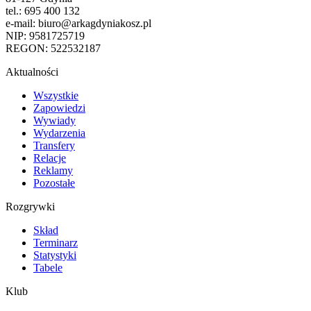
tel.: 695 400 132
e-mail: biuro@arkagdyniakosz.pl
NIP: 9581725719
REGON: 522532187
Aktualności
Wszystkie
Zapowiedzi
Wywiady
Wydarzenia
Transfery
Relacje
Reklamy
Pozostałe
Rozgrywki
Skład
Terminarz
Statystyki
Tabele
Klub