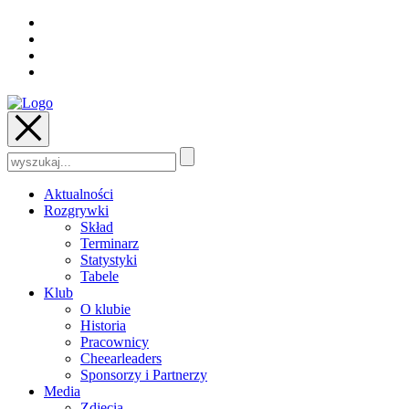
Szukaj:
Aktualności
Rozgrywki
Skład
Terminarz
Statystyki
Tabele
Klub
O klubie
Historia
Pracownicy
Cheearleaders
Sponsorzy i Partnerzy
Media
Zdjęcia