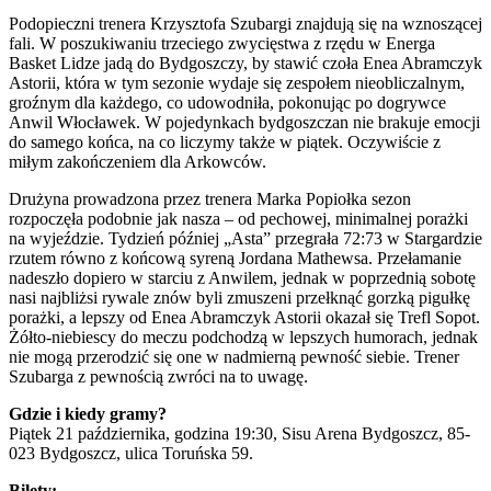
Podopieczni trenera Krzysztofa Szubargi znajdują się na wznoszącej
fali. W poszukiwaniu trzeciego zwycięstwa z rzędu w Energa
Basket Lidze jadą do Bydgoszczy, by stawić czoła Enea Abramczyk
Astorii, która w tym sezonie wydaje się zespołem nieobliczalnym,
groźnym dla każdego, co udowodniła, pokonując po dogrywce
Anwil Włocławek. W pojedynkach bydgoszczan nie brakuje emocji
do samego końca, na co liczymy także w piątek. Oczywiście z
miłym zakończeniem dla Arkowców.
Drużyna prowadzona przez trenera Marka Popiołka sezon
rozpoczęła podobnie jak nasza – od pechowej, minimalnej porażki
na wyjeździe. Tydzień później „Asta” przegrała 72:73 w Stargardzie
rzutem równo z końcową syreną Jordana Mathewsa. Przełamanie
nadeszło dopiero w starciu z Anwilem, jednak w poprzednią sobotę
nasi najbliżsi rywale znów byli zmuszeni przełknąć gorzką pigułkę
porażki, a lepszy od Enea Abramczyk Astorii okazał się Trefl Sopot.
Żółto-niebiescy do meczu podchodzą w lepszych humorach, jednak
nie mogą przerodzić się one w nadmierną pewność siebie. Trener
Szubarga z pewnością zwróci na to uwagę.
Gdzie i kiedy gramy?
Piątek 21 października, godzina 19:30, Sisu Arena Bydgoszcz, 85-
023 Bydgoszcz, ulica Toruńska 59.
Bilety: