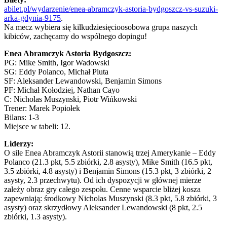
abilet.pl/wydarzenie/enea-abramczyk-astoria-bydgoszcz-vs-suzuki-
arka-gdynia-9175
.
Na mecz wybiera się kilkudziesięcioosobowa grupa naszych
kibiców, zachęcamy do wspólnego dopingu!
Enea Abramczyk Astoria Bydgoszcz:
PG: Mike Smith, Igor Wadowski
SG: Eddy Polanco, Michał Pluta
SF: Aleksander Lewandowski, Benjamin Simons
PF: Michał Kołodziej, Nathan Cayo
C: Nicholas Muszynski, Piotr Wińkowski
Trener: Marek Popiołek
Bilans: 1-3
Miejsce w tabeli: 12.
Liderzy:
O sile Enea Abramczyk Astorii stanowią trzej Amerykanie – Eddy
Polanco (21.3 pkt, 5.5 zbiórki, 2.8 asysty), Mike Smith (16.5 pkt,
3.5 zbiórki, 4.8 asysty) i Benjamin Simons (15.3 pkt, 3 zbiórki, 2
asysty, 2.3 przechwytu). Od ich dyspozycji w głównej mierze
zależy obraz gry całego zespołu. Cenne wsparcie bliżej kosza
zapewniają: środkowy Nicholas Muszynski (8.3 pkt, 5.8 zbiórki, 3
asysty) oraz skrzydłowy Aleksander Lewandowski (8 pkt, 2.5
zbiórki, 1.3 asysty).