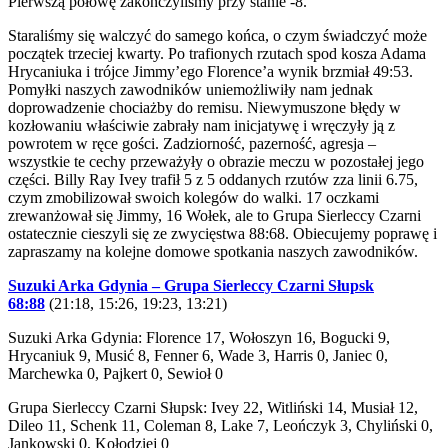
Pierwszą połowę zakończyliśmy przy stanie -8.
Staraliśmy się walczyć do samego końca, o czym świadczyć może
początek trzeciej kwarty. Po trafionych rzutach spod kosza Adama
Hrycaniuka i trójce Jimmy’ego Florence’a wynik brzmiał 49:53.
Pomyłki naszych zawodników uniemożliwiły nam jednak
doprowadzenie chociażby do remisu. Niewymuszone błędy w
kozłowaniu właściwie zabrały nam inicjatywę i wręczyły ją z
powrotem w ręce gości. Zadziorność, pazerność, agresja –
wszystkie te cechy przeważyły o obrazie meczu w pozostałej jego
części. Billy Ray Ivey trafił 5 z 5 oddanych rzutów zza linii 6.75,
czym zmobilizował swoich kolegów do walki. 17 oczkami
zrewanżował się Jimmy, 16 Wołek, ale to Grupa Sierleccy Czarni
ostatecznie cieszyli się ze zwycięstwa 88:68. Obiecujemy poprawę i
zapraszamy na kolejne domowe spotkania naszych zawodników.
Suzuki Arka Gdynia – Grupa Sierleccy Czarni Słupsk
68:88
(21:18, 15:26, 19:23, 13:21)
Suzuki Arka Gdynia: Florence 17, Wołoszyn 16, Bogucki 9,
Hrycaniuk 9, Musić 8, Fenner 6, Wade 3, Harris 0, Janiec 0,
Marchewka 0, Pajkert 0, Sewioł 0
Grupa Sierleccy Czarni Słupsk: Ivey 22, Witliński 14, Musiał 12,
Dileo 11, Schenk 11, Coleman 8, Lake 7, Leończyk 3, Chyliński 0,
Jankowski 0, Kołodziej 0