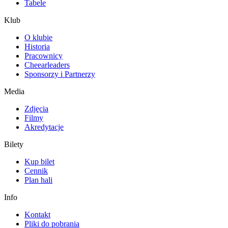
Tabele
Klub
O klubie
Historia
Pracownicy
Cheearleaders
Sponsorzy i Partnerzy
Media
Zdjęcia
Filmy
Akredytacje
Bilety
Kup bilet
Cennik
Plan hali
Info
Kontakt
Pliki do pobrania