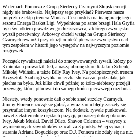
W derbach Pomorza z Grupą Sierleccy Czarnymi Słupsk emocji
nigdy nie brakowało. Najlepszy tego przykład? Pierwsza nasza
potyczka z ekipą trenera Mantasa Cesnauskisa na inaugurację tego
sezonu Energa Basket Ligi. Wypełniona po same brzegi Hala Gryfia
była świadkiem prawdziwego dreszczowca, z którego zwycięsko
wyszli przeciwnicy. Arkowcy chcieli wziąć na Grupie Sierleccy
Czarnych rewanż i przy okazji odnieść pierwsze zwycięstwo nad
tym zespołem w historii jego występów na najwyższym poziomie
rozgrywek.
Początek rywalizacji należał do zmotywowanych rywali, którzy po
3 minutach prowadzili 6:0, a naszą obronę skarcili: Jakub Schenk,
Mikołaj Witlński, a także Billy Ray Ivey. Na podopiecznych trenera
Krzysztofa Szubargi szybka ucieczka słupszczan podziałała, jak
płachta na byka. Już kilka chwil później to żółto-niebiescy przejęli
przewagę, której pilnowali do samego końca pierwszego rozdania.
Niestety, wtedy ponownie dali o sobie znać strzelcy Czarnych.
Jimmy Florence zaczął się gubić, a wraz z nim błędy zaczęły się
przytrafiać innym koszykarzom. Na dodatek, rywale punktowali
nawet z ekstremalnie ciężkich pozycji, po naszej dobrej obronie.
Ivey, Jakub Musiał, David Dileo, Shavon Coleman – wszyscy z
wymienionych zawodników rzucali za 3 punkty. W tej sytuacji
starania Adriana Boguckiego oraz D.J. Fennera nie zdały się na nic.