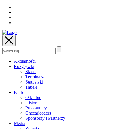
Szukaj:
Aktualności
Rozgrywki
Skład
Terminarz
Statystyki
Tabele
Klub
O klubie
Historia
Pracownicy
Cheearleaders
Sponsorzy i Partnerzy
Media
Zdjęcia