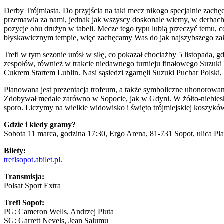
Derby Trójmiasta. Do przyjścia na taki mecz nikogo specjalnie zachę
przemawia za nami, jednak jak wszyscy doskonale wiemy, w derbach T
pozycje obu drużyn w tabeli. Mecze tego typu lubią przeczyć temu, 
błyskawicznym tempie, więc zachęcamy Was do jak najszybszego zak
Trefl w tym sezonie urósł w siłę, co pokazał chociażby 5 listopada, 
zespołów, również w trakcie niedawnego turnieju finałowego Suzuki
Cukrem Startem Lublin. Nasi sąsiedzi zgarnęli Suzuki Puchar Polsk
Planowana jest prezentacja trofeum, a także symboliczne uhonorowan
Zdobywał medale zarówno w Sopocie, jak w Gdyni. W żółto-niebieskic
sporo. Liczymy na wielkie widowisko i święto trójmiejskiej koszykó
Gdzie i kiedy gramy?
Sobota 11 marca, godzina 17:30, Ergo Arena, 81-731 Sopot, ulica Pl
Bilety:
treflsopot.abilet.pl
.
Transmisja:
Polsat Sport Extra
Trefl Sopot:
PG: Cameron Wells, Andrzej Pluta
SG: Garrett Nevels, Jean Salumu