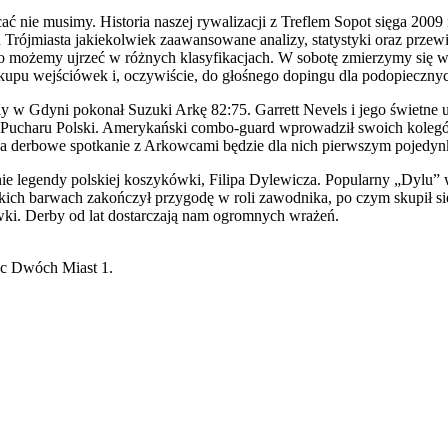
cać nie musimy. Historia naszej rywalizacji z Treflem Sopot sięga 200
rójmiasta jakiekolwiek zaawansowane analizy, statystyki oraz przewid
co możemy ujrzeć w różnych klasyfikacjach. W sobotę zmierzymy się w 
upu wejściówek i, oczywiście, do głośnego dopingu dla podopiecznyc
gdy w Gdyni pokonał Suzuki Arkę 82:75. Garrett Nevels i jego świetne u
 Pucharu Polski. Amerykański combo-guard wprowadził swoich kolegów d
i, a derbowe spotkanie z Arkowcami będzie dla nich pierwszym pojed
ie legendy polskiej koszykówki, Filipa Dylewicza. Popularny „Dylu” w
h barwach zakończył przygodę w roli zawodnika, po czym skupił się na
wki. Derby od lat dostarczają nam ogromnych wrażeń.
ac Dwóch Miast 1.