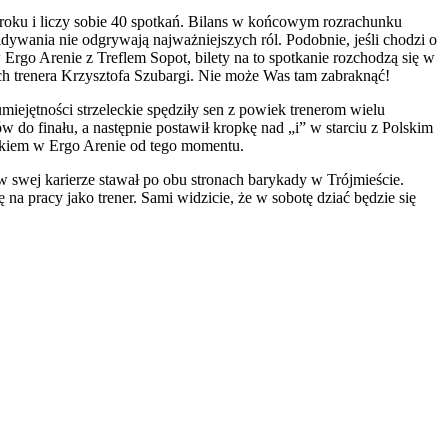
9 roku i liczy sobie 40 spotkań. Bilans w końcowym rozrachunku
ywania nie odgrywają najważniejszych ról. Podobnie, jeśli chodzi o
Ergo Arenie z Treflem Sopot, bilety na to spotkanie rozchodzą się w
h trenera Krzysztofa Szubargi. Nie może Was tam zabraknąć!
miejętności strzeleckie spędziły sen z powiek trenerom wielu
o finału, a następnie postawił kropkę nad „i” w starciu z Polskim
ynkiem w Ergo Arenie od tego momentu.
 swej karierze stawał po obu stronach barykady w Trójmieście.
 pracy jako trener. Sami widzicie, że w sobotę dziać będzie się