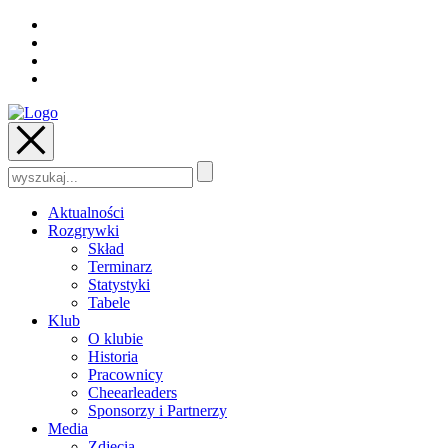
Szukaj:
Aktualności
Rozgrywki
Skład
Terminarz
Statystyki
Tabele
Klub
O klubie
Historia
Pracownicy
Cheearleaders
Sponsorzy i Partnerzy
Media
Zdjęcia