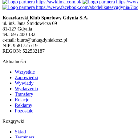
Koszykarski Klub Sportowy Gdynia S.A.
ul. inż. Jana Śmidowicza 69
81-127 Gdynia
tel.: 695 400 132
e-mail: biuro@arkagdyniakosz.pl
NIP: 9581725719
REGON: 522532187
Aktualności
Wszystkie
Zapowiedzi
Wywiady
Wydarzenia
Transfery
Relacje
Reklamy
Pozostałe
Rozgrywki
Skład
Terminarz