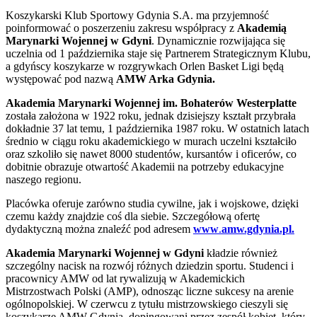
Koszykarski Klub Sportowy Gdynia S.A. ma przyjemność
poinformować o poszerzeniu zakresu współpracy z
Akademią
Marynarki Wojennej w Gdyni
. Dynamicznie rozwijająca się
uczelnia od 1 października staje się Partnerem Strategicznym Klubu,
a gdyńscy koszykarze w rozgrywkach Orlen Basket Ligi będą
występować pod nazwą
AMW Arka Gdynia.
Akademia Marynarki Wojennej im. Bohaterów Westerplatte
została założona w 1922 roku, jednak dzisiejszy kształt przybrała
dokładnie 37 lat temu, 1 października 1987 roku. W ostatnich latach
średnio w ciągu roku akademickiego w murach uczelni kształciło
oraz szkoliło się nawet 8000 studentów, kursantów i oficerów, co
dobitnie obrazuje otwartość Akademii na potrzeby edukacyjne
naszego regionu.
Placówka oferuje zarówno studia cywilne, jak i wojskowe, dzięki
czemu każdy znajdzie coś dla siebie. Szczegółową ofertę
dydaktyczną można znaleźć pod adresem
www
.
amw.gdynia.pl.
Akademia Marynarki Wojennej w Gdyni
kładzie również
szczególny nacisk na rozwój różnych dziedzin sportu. Studenci i
pracownicy AMW od lat rywalizują w Akademickich
Mistrzostwach Polski (AMP), odnosząc liczne sukcesy na arenie
ogólnopolskiej. W czerwcu z tytułu mistrzowskiego cieszyli się
koszykarze AMW Gdynia, dopingowani przez zespół kobiet, który