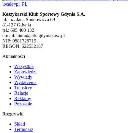
Koszykarski Klub Sportowy Gdynia S.A.
ul. inż. Jana Śmidowicza 69
81-127 Gdynia
tel.: 695 400 132
e-mail: biuro@arkagdyniakosz.pl
NIP: 9581725719
REGON: 522532187
Aktualności
Wszystkie
Zapowiedzi
Wywiady
Wydarzenia
Transfery
Relacje
Reklamy
Pozostałe
Rozgrywki
Skład
Terminarz