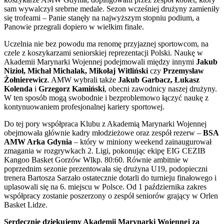
sam wywalczył srebrne medale. Sezon wcześniej drużyny zamieniły
się trofeami – Panie stanęły na najwyższym stopniu podium, a
Panowie przegrali dopiero w wielkim finale.
Uczelnia nie bez powodu ma renomę przyjaznej sportowcom, na
czele z koszykarzami seniorskiej reprezentacji Polski. Naukę w
Akademii Marynarki Wojennej podejmowali między innymi
Jakub
Nizioł, Michał Michalak, Mikołaj Witliński
czy
Przemysław
Żołnierewicz
. AMW wybrali także
Jakub Garbacz, Łukasz
Kolenda
i
Grzegorz Kamiński
, obecni zawodnicy naszej drużyny.
W ten sposób mogą swobodnie i bezproblemowo łączyć naukę z
kontynuowaniem profesjonalnej kariery sportowej.
Do tej pory współpraca Klubu z Akademią Marynarki Wojennej
obejmowała głównie kadry młodzieżowe oraz zespół rezerw –
BSA
AMW Arka Gdynia
– który w miniony weekend zainaugurował
zmagania w rozgrywkach 2. Ligi, pokonując ekipę EIG CEZIB
Kangoo Basket Gorzów Wlkp. 80:60. Równie ambitnie w
poprzednim sezonie prezentowała się drużyna U19, podopieczni
trenera Bartosza Sarzało ostatecznie dotarli do turnieju finałowego i
uplasowali się na 6. miejscu w Polsce. Od 1 października zakres
współpracy zostanie poszerzony o zespół seniorów grający w Orlen
Basket Lidze.
Serdecznie dziękujemy Akademii Marynarki Wojennej za