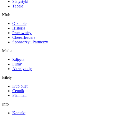
Statystyki
Tabele
Klub
O klubie
Historia
Pracownicy
Cheearleaders
Sponsorzy i Partnerzy
Media
Zdjęcia
Filmy
Akredytacje
Bilety
Kup bilet
Cennik
Plan hali
Info
Kontakt