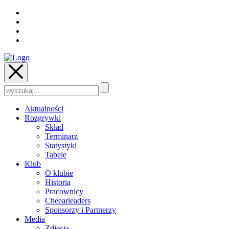
Szukaj:
Aktualności
Rozgrywki
Skład
Terminarz
Statystyki
Tabele
Klub
O klubie
Historia
Pracownicy
Cheearleaders
Sponsorzy i Partnerzy
Media
Zdjęcia