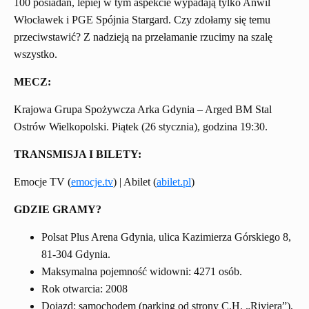
100 posiadań, lepiej w tym aspekcie wypadają tylko Anwil
Włocławek i PGE Spójnia Stargard. Czy zdołamy się temu
przeciwstawić? Z nadzieją na przełamanie rzucimy na szalę
wszystko.
MECZ:
Krajowa Grupa Spożywcza Arka Gdynia – Arged BM Stal
Ostrów Wielkopolski. Piątek (26 stycznia), godzina 19:30.
TRANSMISJA I BILETY:
Emocje TV (
emocje.tv
) | Abilet (
abilet.pl
)
GDZIE GRAMY?
Polsat Plus Arena Gdynia, ulica Kazimierza Górskiego 8,
81-304 Gdynia.
Maksymalna pojemność widowni: 4271 osób.
Rok otwarcia: 2008
Dojazd: samochodem (parking od strony C.H. „Riviera”),