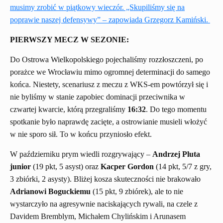
musimy zrobić w piątkowy wieczór. „Skupiliśmy się na
poprawie naszej defensywy” – zapowiada Grzegorz Kamiński.
PIERWSZY MECZ W SEZONIE:
Do Ostrowa Wielkopolskiego pojechaliśmy rozzłoszczeni, po
porażce we Wrocławiu mimo ogromnej determinacji do samego
końca. Niestety, scenariusz z meczu z WKS-em powtórzył się i
nie byliśmy w stanie zapobiec dominacji przeciwnika w
czwartej kwarcie, którą przegraliśmy
16:32
. Do tego momentu
spotkanie było naprawdę zacięte, a ostrowianie musieli włożyć
w nie sporo sił. To w końcu przyniosło efekt.
W październiku prym wiedli rozgrywający –
Andrzej Pluta
junior
(19 pkt, 5 asyst) oraz
Kacper Gordon
(14 pkt, 5/7 z gry,
3 zbiórki, 2 asysty). Bliżej kosza skuteczności nie brakowało
Adrianowi Boguckiemu
(15 pkt, 9 zbiórek), ale to nie
wystarczyło na agresywnie naciskających rywali, na czele z
Davidem Bremblym, Michałem Chylińskim i Arunasem