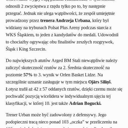
odnosili 2 zwycięstwa z rzędu tylko po to, by następnie
przegrać. Jednak nie ulega wątpliwości, że zespół umiejętnie
prowadzony przez
trenera Andrzeja Urbana
, który był
widziany na trybunach Polsat Plus Areny podczas starcia z
WKS Śląskiem, to jeden z kandydatów do medali. Udowodnił
to chociażby ogrywając obu finalistów zeszłych rozgrywek,
Śląsk i King Szczecin.
Do największych atutów Arged BM Stali niewątpliwie należy
zaliczyć skuteczność rzutów za 2. Średnia skuteczność na
poziomie
57%
to 3. wynik w Orlen Basket Lidze. Na
szczególnie uznanie zasługuje w tym miejscu
Ojārs Siliņš
.
Łotysz trafił aż 42 z 57 oddanych rzutów, dzięki czemu może się
pochwalić pozycją wicelidera w indywidualnym ujęciu tej
klasyfikacji, w której 10. jest także
Adrian Bogucki.
Trener Urban może być zadowolony z defensywy. Jego
podopieczni tracą nieco ponad 103 „oczka” w przeliczeniu na