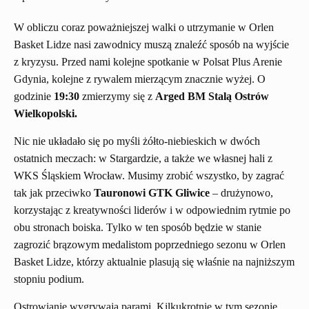
W obliczu coraz poważniejszej walki o utrzymanie w Orlen
Basket Lidze nasi zawodnicy muszą znaleźć sposób na wyjście
z kryzysu. Przed nami kolejne spotkanie w Polsat Plus Arenie
Gdynia, kolejne z rywalem mierzącym znacznie wyżej. O
godzinie
19:30
zmierzymy się z
Arged BM Stalą Ostrów
Wielkopolski.
Nic nie układało się po myśli żółto-niebieskich w dwóch
ostatnich meczach: w Stargardzie, a także we własnej hali z
WKS Śląskiem Wrocław. Musimy zrobić wszystko, by zagrać
tak jak przeciwko
Tauronowi GTK Gliwice
– drużynowo,
korzystając z kreatywności liderów i w odpowiednim rytmie po
obu stronach boiska. Tylko w ten sposób będzie w stanie
zagrozić brązowym medalistom poprzedniego sezonu w Orlen
Basket Lidze, którzy aktualnie plasują się właśnie na najniższym
stopniu podium.
Ostrowianie wygrywają parami. Kilkukrotnie w tym sezonie