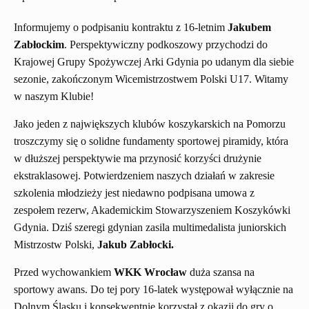
Informujemy o podpisaniu kontraktu z 16-letnim
Jakubem
Zabłockim
. Perspektywiczny podkoszowy przychodzi do
Krajowej Grupy Spożywczej Arki Gdynia po udanym dla siebie
sezonie, zakończonym Wicemistrzostwem Polski U17. Witamy
w naszym Klubie!
Jako jeden z największych klubów koszykarskich na Pomorzu
troszczymy się o solidne fundamenty sportowej piramidy, która
w dłuższej perspektywie ma przynosić korzyści drużynie
ekstraklasowej. Potwierdzeniem naszych działań w zakresie
szkolenia młodzieży jest niedawno podpisana umowa z
zespołem rezerw, Akademickim Stowarzyszeniem Koszykówki
Gdynia. Dziś szeregi gdynian zasila multimedalista juniorskich
Mistrzostw Polski,
Jakub Zabłocki.
Przed wychowankiem
WKK Wrocław
duża szansa na
sportowy awans. Do tej pory 16-latek występował wyłącznie na
Dolnym Śląsku i konsekwentnie korzystał z okazji do gry o