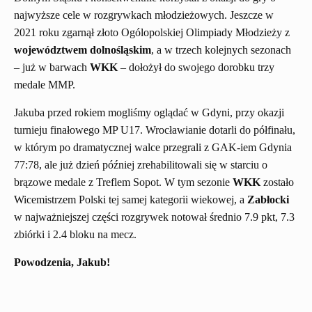
najwyższe cele w rozgrywkach młodzieżowych. Jeszcze w
2021 roku zgarnął złoto Ogólopolskiej Olimpiady Młodzieży z
województwem dolnośląskim
, a w trzech kolejnych sezonach
– już w barwach
WKK
– dołożył do swojego dorobku trzy
medale MMP.
Jakuba przed rokiem mogliśmy oglądać w Gdyni, przy okazji
turnieju finałowego MP U17. Wrocławianie dotarli do półfinału,
w którym po dramatycznej walce przegrali z GAK-iem Gdynia
77:78, ale już dzień później zrehabilitowali się w starciu o
brązowe medale z Treflem Sopot. W tym sezonie
WKK
zostało
Wicemistrzem Polski tej samej kategorii wiekowej, a
Zabłocki
w najważniejszej części rozgrywek notował średnio 7.9 pkt, 7.3
zbiórki i 2.4 bloku na mecz.
Powodzenia, Jakub!