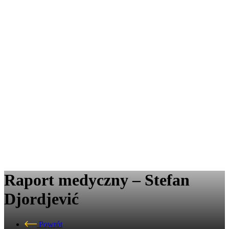
Raport medyczny – Stefan
Djordjević
Powrót