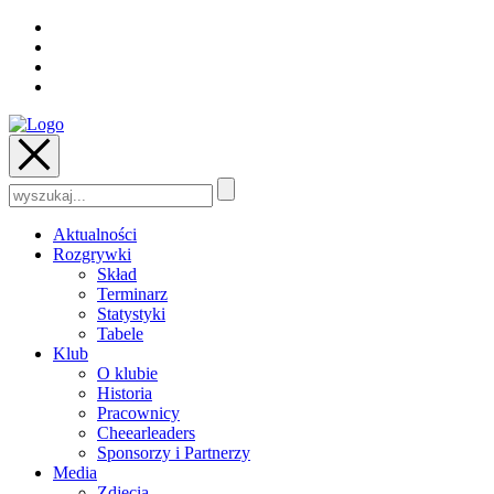
Szukaj:
Aktualności
Rozgrywki
Skład
Terminarz
Statystyki
Tabele
Klub
O klubie
Historia
Pracownicy
Cheearleaders
Sponsorzy i Partnerzy
Media
Zdjęcia