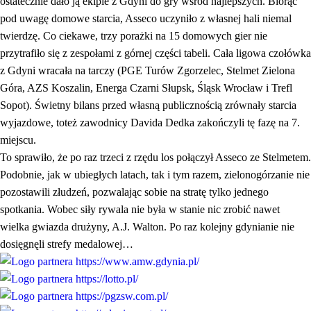
ostatecznie dało ją ekipie z Gdyni do gry wśród najlepszych. Biorąc
pod uwagę domowe starcia, Asseco uczyniło z własnej hali niemal
twierdzę. Co ciekawe, trzy porażki na 15 domowych gier nie
przytrafiło się z zespołami z górnej części tabeli. Cała ligowa czołówka
z Gdyni wracała na tarczy (PGE Turów Zgorzelec, Stelmet Zielona
Góra, AZS Koszalin, Energa Czarni Słupsk, Śląsk Wrocław i Trefl
Sopot). Świetny bilans przed własną publicznością zrównały starcia
wyjazdowe, toteż zawodnicy Davida Dedka zakończyli tę fazę na 7.
miejscu.
To sprawiło, że po raz trzeci z rzędu los połączył Asseco ze Stelmetem.
Podobnie, jak w ubiegłych latach, tak i tym razem, zielonogórzanie nie
pozostawili złudzeń, pozwalając sobie na stratę tylko jednego
spotkania. Wobec siły rywala nie była w stanie nic zrobić nawet
wielka gwiazda drużyny, A.J. Walton. Po raz kolejny gdynianie nie
dosięgnęli strefy medalowej…