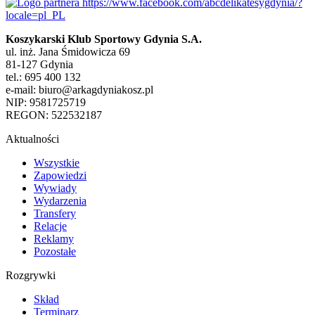
Koszykarski Klub Sportowy Gdynia S.A.
ul. inż. Jana Śmidowicza 69
81-127 Gdynia
tel.: 695 400 132
e-mail: biuro@arkagdyniakosz.pl
NIP: 9581725719
REGON: 522532187
Aktualności
Wszystkie
Zapowiedzi
Wywiady
Wydarzenia
Transfery
Relacje
Reklamy
Pozostałe
Rozgrywki
Skład
Terminarz