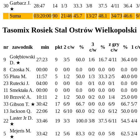
Garbacz J.
30
28:47
14
1/3
33.3
3/8
37.5
4/11
36.4
3
★
Suma
03:20:00
90
21/46
45.7
13/27
48.1
34/73
46.6
9
Tasomix Rosiek Stal Ostrów Wielkopolski
3
z gry
nr
zawodnik
min
pkt
2 c/w
%
%
%
1 c/
c/w
c/w
Gołębiowski
9
27:23
9
3/5
60.0
1/6
16.7
4/11
36.4
0/0
D.
★
8
Czoska N.
00:00
0
0/0
0.0
0/0
0.0
0/0
0.0
0/0
55
Pluta M.
11:57
5
1/2
50.0
1/3
33.3
2/5
40.0
0/0
23
Rutecki J.
04:00
0
0/0
0.0
0/1
0.0
0/1
0.0
0/0
11
Smektała A.
00:00
0
0/0
0.0
0/0
0.0
0/0
0.0
0/0
10
Brzović A.
10:11
2
1/2
50.0
0/2
0.0
1/4
25.0
0/0
33
30:42
17
6/9
66.7
0/0
0.0
6/9
66.7
5/7
Gibson T.
★
13
Jackson Q.
22:06
12
6/10
60.0
0/2
0.0
6/12
50.0
0/0
Laster Jr D.
22
33:46
19
3/3
100.0
3/8
37.5
6/11
54.5
4/4
★
Mejeris M.
5
33:42
12
5/6
83.3
0/2
0.0
5/8
62.5
2/4
★