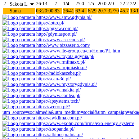
2
26:13
7
1/4
25.0
1/5
20.0
2/9
22.2
2/2
Sakota L.
★
Suma
03:20:00
83
26/41
63.4
6/29
20.7
32/70
45.7
13/1