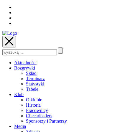
Szukaj:
Aktualności
Rozgrywki
Skład
Terminarz
Statystyki
Tabele
Klub
O klubie
Historia
Pracownicy
Cheearleaders
Sponsorzy i Partnerzy
Media
Zdjęcia