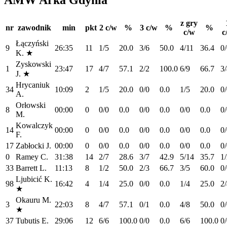
AMW Arka Gdynia
z gry
nr
zawodnik
min
pkt
2 c/w
%
3 c/w
%
%
c/w
c
Łączyński
9
26:35
11
1/5
20.0
3/6
50.0
4/11
36.4
0
K.
★
Zyskowski
1
23:47
17
4/7
57.1
2/2
100.0
6/9
66.7
3
J.
★
Hrycaniuk
34
10:09
2
1/5
20.0
0/0
0.0
1/5
20.0
0
A.
Orłowski
8
00:00
0
0/0
0.0
0/0
0.0
0/0
0.0
0
M.
Kowalczyk
14
00:00
0
0/0
0.0
0/0
0.0
0/0
0.0
0
F.
17
Zabłocki J.
00:00
0
0/0
0.0
0/0
0.0
0/0
0.0
0
0
Ramey C.
31:38
14
2/7
28.6
3/7
42.9
5/14
35.7
1
33
Barrett L.
11:13
8
1/2
50.0
2/3
66.7
3/5
60.0
0
Ljubicić K.
98
16:42
4
1/4
25.0
0/0
0.0
1/4
25.0
2
★
Okauru M.
3
22:03
8
4/7
57.1
0/1
0.0
4/8
50.0
0
★
37
Tubutis E.
29:06
12
6/6
100.0
0/0
0.0
6/6
100.0
0