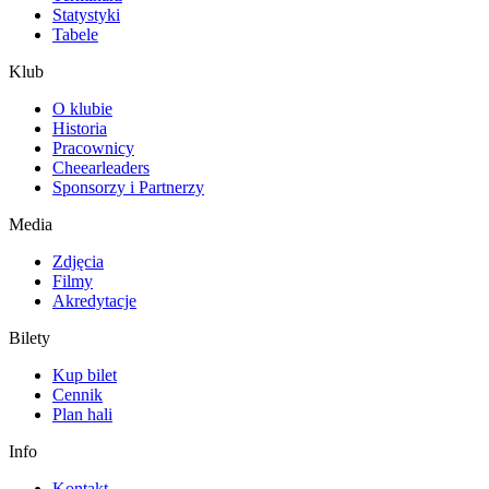
Statystyki
Tabele
Klub
O klubie
Historia
Pracownicy
Cheearleaders
Sponsorzy i Partnerzy
Media
Zdjęcia
Filmy
Akredytacje
Bilety
Kup bilet
Cennik
Plan hali
Info
Kontakt