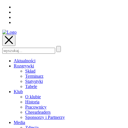
Szukaj:
Aktualności
Rozgrywki
Skład
Terminarz
Statystyki
Tabele
Klub
O klubie
Historia
Pracownicy
Cheearleaders
Sponsorzy i Partnerzy
Media
Zdjęcia