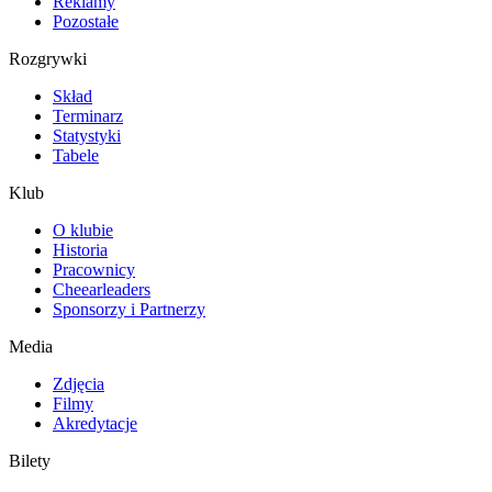
Reklamy
Pozostałe
Rozgrywki
Skład
Terminarz
Statystyki
Tabele
Klub
O klubie
Historia
Pracownicy
Cheearleaders
Sponsorzy i Partnerzy
Media
Zdjęcia
Filmy
Akredytacje
Bilety