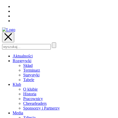
Szukaj:
Aktualności
Rozgrywki
Skład
Terminarz
Statystyki
Tabele
Klub
O klubie
Historia
Pracownicy
Cheearleaders
Sponsorzy i Partnerzy
Media
Zdjęcia