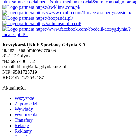
Koszykarski Klub Sportowy Gdynia S.A.
ul. inż. Jana Śmidowicza 69
81-127 Gdynia
tel.: 695 400 132
e-mail: biuro@arkagdyniakosz.pl
NIP: 9581725719
REGON: 522532187
Aktualności
Wszystkie
Zapowiedzi
Wywiady
Wydarzenia
Transfery
Relacje
Reklamy