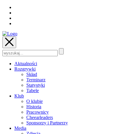
Szukaj:
Aktualności
Rozgrywki
Skład
Terminarz
Statystyki
Tabele
Klub
O klubie
Historia
Pracownicy
Cheearleaders
Sponsorzy i Partnerzy
Media
Zdjęcia