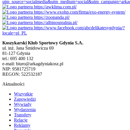
Koszykarski Klub Sportowy Gdynia S.A.
ul. inż. Jana Śmidowicza 69
81-127 Gdynia
tel.: 695 400 132
e-mail: biuro@arkagdyniakosz.pl
NIP: 9581725719
REGON: 522532187
Aktualności
Wszystkie
Zapowiedzi
Wywiady
Wydarzenia
Transfery
Relacje
Reklamy