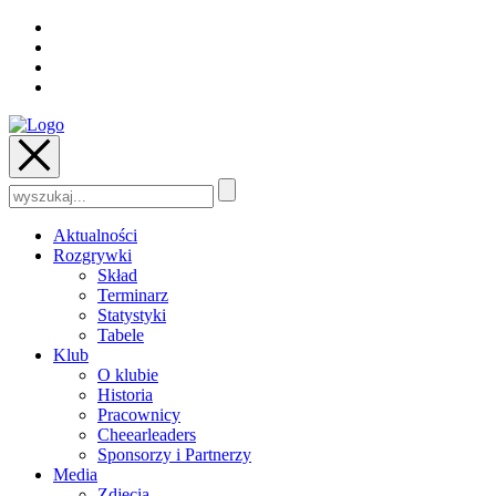
Szukaj:
Aktualności
Rozgrywki
Skład
Terminarz
Statystyki
Tabele
Klub
O klubie
Historia
Pracownicy
Cheearleaders
Sponsorzy i Partnerzy
Media
Zdjęcia