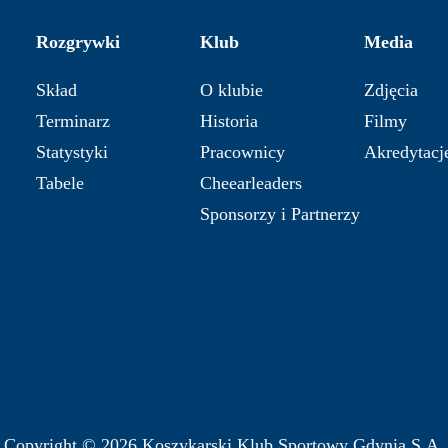
Rozgrywki
Klub
Media
Skład
O klubie
Zdjęcia
Terminarz
Historia
Filmy
Statystyki
Pracownicy
Akredytacj
Tabele
Cheearleaders
Sponsorzy i Partnerzy
Copyright © 2026 Koszykarski Klub Sportowy Gdynia S.A.